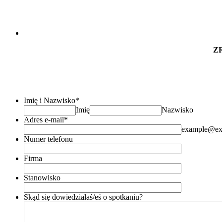
Z
Imię i Nazwisko
*
Imię
Nazwisko
Adres e-mail
*
example@ex
Numer telefonu
Firma
Stanowisko
Skąd się dowiedziałaś/eś o spotkaniu?