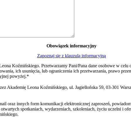
Obowiązek informacyjny
Zapoznaj się z klauzulą informacyjną
eona Koźmińskiego. Przetwarzamy Pani/Pana dane osobowe w celu org
owania, ich usunięcia, lub ograniczenia ich przetwarzania, prawo prz
yjnej powyżej.
*
z Akademię Leona Koźmińskiego, ul. Jagiellońska 59, 03-301 Warsza
il oraz innych form komunikacji elektronicznej zaproszeń, powiadom
twartych spotkaniach, wydarzeniach, szkoleniach, życiu uczelni i of
ińskiego.