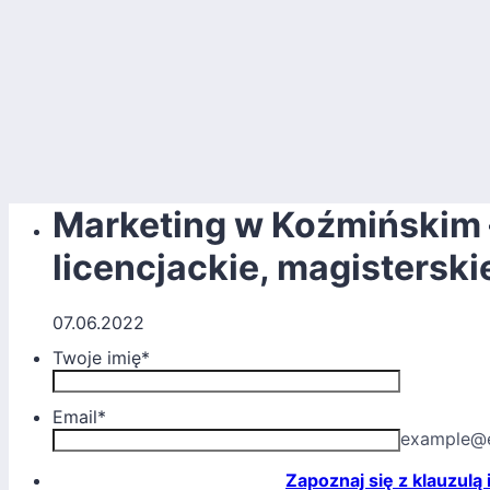
Marketing w Koźmińskim 
licencjackie, magistersk
07.06.2022
Twoje imię
*
Email
*
example@
Zapoznaj się z klauzulą