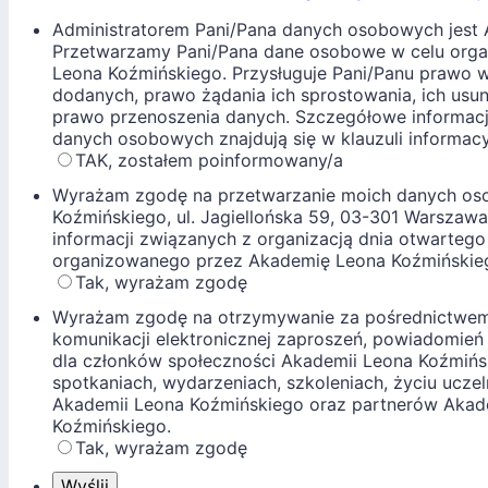
Administratorem Pani/Pana danych osobowych jest
Przetwarzamy Pani/Pana dane osobowe w celu organ
Leona Koźmińskiego. Przysługuje Pani/Panu prawo w
dodanych, prawo żądania ich sprostowania, ich usuni
prawo przenoszenia danych. Szczegółowe informacj
danych osobowych znajdują się w klauzuli informacy
TAK, zostałem poinformowany/a
Wyrażam zgodę na przetwarzanie moich danych os
Koźmińskiego, ul. Jagiellońska 59, 03-301 Warszawa 
informacji związanych z organizacją dnia otwarteg
organizowanego przez Akademię Leona Koźmińskie
Tak, wyrażam zgodę
Wyrażam zgodę na otrzymywanie za pośrednictwem 
komunikacji elektronicznej zaproszeń, powiadomień
dla członków społeczności Akademii Leona Koźmińs
spotkaniach, wydarzeniach, szkoleniach, życiu uczel
Akademii Leona Koźmińskiego oraz partnerów Akad
Koźmińskiego.
Tak, wyrażam zgodę
Wyślij