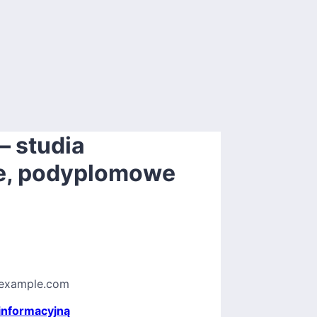
– studia
ie, podyplomowe
example.com
 informacyjną